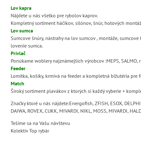
Lov kapra
Nájdete u nás všetko pre rybolov kaprov.
Kompletný sortiment háčikov, silónov, šnúr, hotových montáží
Lov sumca
Sumcove šnúry, nástrahy na lov sumcov , montáže, sumcove boil
lovenie sumca.
Prívlač
Ponúkame woblery najznámejších výrobcov :MEPS, SALMO, r
Feeder
Lomítka, košíky, krmivá na feeder a kompletná bižutéria pre 
Match
Široký sortiment plavákov z ktorých si každý vyberie + komp
Značky ktoré u nás nájdete:Energofish, ZFISH, ESOX, DEL
DAIWA, ROVEX, CUKK, MIVARDI, NIKL, MOSS, MIVARDI, HALD
Tešíme sa na Vašu návštevu
Kolektív Top rybár