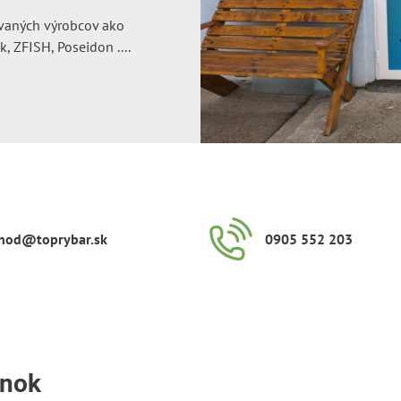
movaných výrobcov ako
, ZFISH, Poseidon ....
hod​@toprybar​.sk
0905 552 203
inok