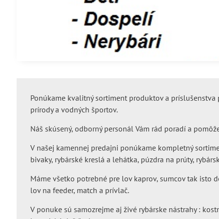
Ponúkame kvalitný sortiment produktov a príslušenstva 
prírody a vodných športov.
Náš skúsený, odborný personál Vám rád poradí a pomôže
V našej kamennej predajni ponúkame kompletný sortiment
bivaky, rybárské kreslá a lehátka, púzdra na prúty, rybársk
Máme všetko potrebné pre lov kaprov, sumcov tak isto d
lov na feeder, match a prívlač.
V ponuke sú samozrejme aj živé rybárske nástrahy : kostn