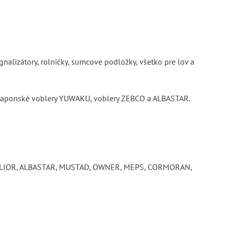
gnalizátory, rolničky, sumcove podložky, všetko pre lov a
 japonské voblery YUWAKU, voblery ZEBCO a ALBASTAR.
, SELLIOR, ALBASTAR, MUSTAD, OWNER, MEPS, CORMORAN,