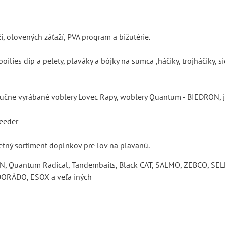
, olovených záťaží, PVA program a bižutérie.
ies dip a pelety, plaváky a bójky na sumca ,háčiky, trojháčiky, si
učne vyrábané voblery Lovec Rapy, woblery Quantum - BIEDRON,
feeder
letný sortiment doplnkov pre lov na plavanú.
PHIN, Quantum Radical, Tandembaits, Black CAT, SALMO, ZEBCO
ORÁDO, ESOX a veľa iných