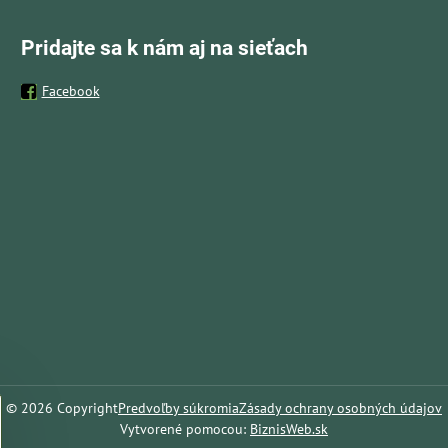
Pridajte sa k nám aj na sieťach
Facebook
©
2026
Copyright
Predvoľby súkromia
Zásady ochrany osobných údajov
Vytvorené pomocou:
BiznisWeb.sk