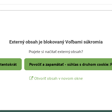
Externý obsah je blokovaný Voľbami súkromia
Prajete si načítať externý obsah?
 tentokrát
Povoliť a zapamätať - súhlas s druhom cookie:
Otvoriť obsah v novom okne