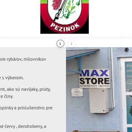
pre rybárov, milovníkov
 s výberom.
, ako sú navijaky, prúty,
e člny.
oplnky a príslušenstvo pre
é červy , dendrobeny, a