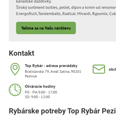
kanadské dažďovky.
Široký sortiment boilies, peliet, dipov a krmív od reno
Energofisch,Tandembaits, Radical. Mivardi, Rypomix, Cukk
Tešíme sa na Vašu návštevu
Kontakt
Top Rybár - adresa prevádzky
obc
Bratislavská 79, Areál Satina, 90201
Pezinok
Otváracie hodiny
PO - PIA 9:00 - 17:00
SO: 9:00 - 12:00
Rybárske potreby Top Rybár Pez