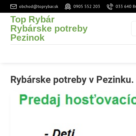
obchod@toprybar.sk
0905 552 203
033 640 8
Top Rybár
Rybárske potreby
Pezinok
Rybárske potreby v Pezinku. 