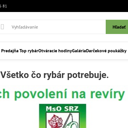
6 81
Hľadať
Predajňa Top rybár
Otváracie hodiny
Galéria
Darčekové poukážky
Všetko čo rybár potrebuje.