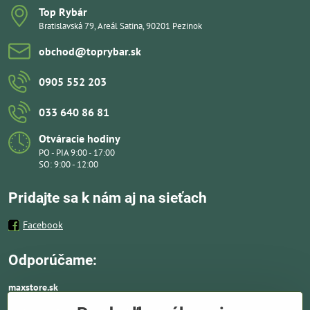
Top Rybár
Bratislavská 79, Areál Satina, 90201 Pezinok
obchod​@toprybar​.sk
0905 552 203
033 640 86 81
Otváracie hodiny
PO - PIA 9:00 - 17:00
SO: 9:00 - 12:00
Pridajte sa k nám aj na sieťach
Facebook
Odporúčame:
maxstore.sk