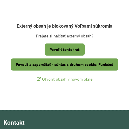
Externý obsah je blokovaný Voľbami súkromia
Prajete si načítať externý obsah?
Povoliť tentokrát
Povoliť a zapamätať - súhlas s druhom cookie: Funkčné
Otvoriť obsah v novom okne
Kontakt