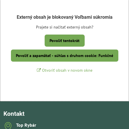
Externý obsah je blokovaný Voľbami súkromia
Prajete si načítať externý obsah?
Povoliť tentokrát
Povoliť a zapamätať - súhlas s druhom cookie: Funkčné
Otvoriť obsah v novom okne
Kontakt
Top Rybár