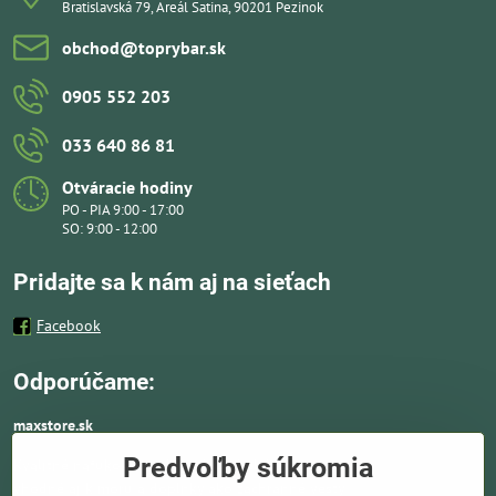
Bratislavská 79, Areál Satina, 90201 Pezinok
obchod​@toprybar​.sk
0905 552 203
033 640 86 81
Otváracie hodiny
PO - PIA 9:00 - 17:00
SO: 9:00 - 12:00
Pridajte sa k nám aj na sieťach
Facebook
Odporúčame:
maxstore.sk
Predvoľby súkromia
Kvalitné nafukovacie člny a lodné elektromotory
vhodné aj k moru a doplnky ako záchranné vesty,