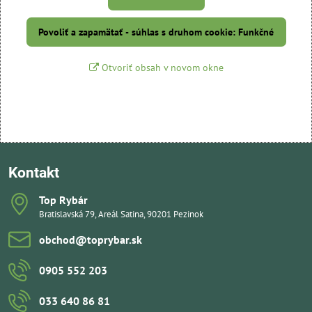
Povoliť a zapamätať - súhlas s druhom cookie: Funkčné
Otvoriť obsah v novom okne
Kontakt
Top Rybár
Bratislavská 79, Areál Satina, 90201 Pezinok
obchod​@toprybar​.sk
0905 552 203
033 640 86 81