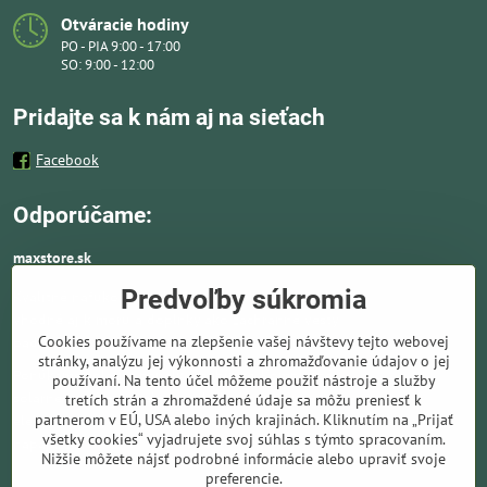
Otváracie hodiny
PO - PIA 9:00 - 17:00
SO: 9:00 - 12:00
Pridajte sa k nám aj na sieťach
Facebook
Odporúčame:
maxstore.sk
Predvoľby súkromia
Kvalitné nafukovacie člny a lodné elektromotory
vhodné aj k moru a doplnky ako záchranné vesty,
Cookies používame na zlepšenie vašej návštevy tejto webovej
pádla, kotvy a vybavenie pre vodnú turistiku.
stránky, analýzu jej výkonnosti a zhromažďovanie údajov o jej
Ponúkame solárne panely a nabíjače. Kompletné
používaní. Na tento účel môžeme použiť nástroje a služby
solárne systémy ideálne pre lode, karavany,
tretích strán a zhromaždené údaje sa môžu preniesť k
partnerom v EÚ, USA alebo iných krajinách. Kliknutím na „Prijať
elektromotory, kemping a všade tam kde chýba bežné sieťové
všetky cookies“ vyjadrujete svoj súhlas s týmto spracovaním.
napájanie.
Nižšie môžete nájsť podrobné informácie alebo upraviť svoje
preferencie.