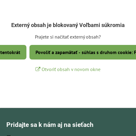
Externý obsah je blokovaný Voľbami súkromia
Prajete si načítať externý obsah?
 tentokrát
Povoliť a zapamätať - súhlas s druhom cookie:
Otvoriť obsah v novom okne
Pridajte sa k nám aj na sieťach