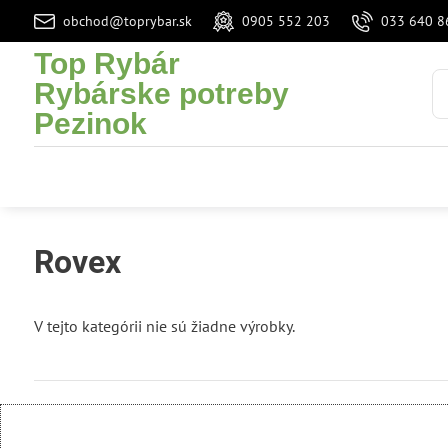
obchod@toprybar.sk
0905 552 203
033 640 8
Top Rybár
Rybárske potreby
Pezinok
Rovex
V tejto kategórii nie sú žiadne výrobky.