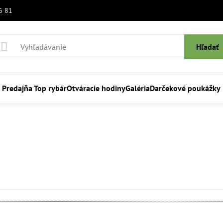
6 81
Hľadať
Predajňa Top rybár
Otváracie hodiny
Galéria
Darčekové poukážky