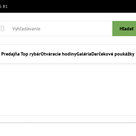
6 81
Hľadať
Predajňa Top rybár
Otváracie hodiny
Galéria
Darčekové poukážky