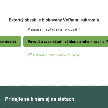
Externý obsah je blokovaný Voľbami súkromia
Prajete si načítať externý obsah?
 tentokrát
Povoliť a zapamätať - súhlas s druhom cookie:
Otvoriť obsah v novom okne
Pridajte sa k nám aj na sieťach