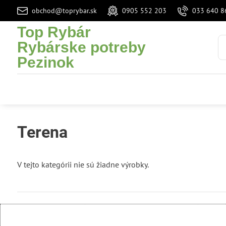
obchod@toprybar.sk
0905 552 203
033 640 8
Top Rybár
Rybárske potreby
Pezinok
Terena
V tejto kategórii nie sú žiadne výrobky.