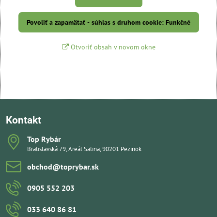
Povoliť a zapamätať - súhlas s druhom cookie: Funkčné
Otvoriť obsah v novom okne
Kontakt
Top Rybár
Bratislavská 79, Areál Satina, 90201 Pezinok
obchod​@toprybar​.sk
0905 552 203
033 640 86 81