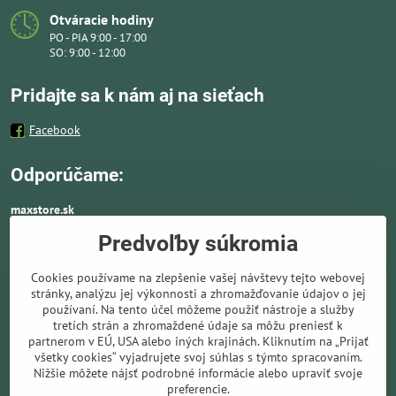
Otváracie hodiny
PO - PIA 9:00 - 17:00
SO: 9:00 - 12:00
Pridajte sa k nám aj na sieťach
Facebook
Odporúčame:
maxstore.sk
Predvoľby súkromia
Kvalitné nafukovacie člny a lodné elektromotory
vhodné aj k moru a doplnky ako záchranné vesty,
Cookies používame na zlepšenie vašej návštevy tejto webovej
pádla, kotvy a vybavenie pre vodnú turistiku.
stránky, analýzu jej výkonnosti a zhromažďovanie údajov o jej
Ponúkame solárne panely a nabíjače. Kompletné
používaní. Na tento účel môžeme použiť nástroje a služby
solárne systémy ideálne pre lode, karavany,
tretích strán a zhromaždené údaje sa môžu preniesť k
partnerom v EÚ, USA alebo iných krajinách. Kliknutím na „Prijať
elektromotory, kemping a všade tam kde chýba bežné sieťové
všetky cookies“ vyjadrujete svoj súhlas s týmto spracovaním.
napájanie.
Nižšie môžete nájsť podrobné informácie alebo upraviť svoje
preferencie.