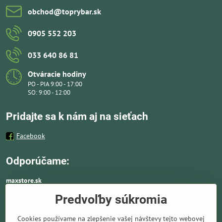
obchod​@toprybar​.sk
0905 552 203
033 640 86 81
Otváracie hodiny
PO - PIA 9:00 - 17:00
SO: 9:00 - 12:00
Pridajte sa k nám aj na sieťach
Facebook
Odporúčame:
maxstore.sk
Predvoľby súkromia
Kvalitné nafukovacie člny a lodné elektromotory
vhodné aj k moru a doplnky ako záchranné vesty,
Cookies používame na zlepšenie vašej návštevy tejto webovej
pádla, kotvy a vybavenie pre vodnú turistiku.