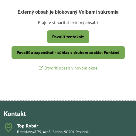
Externý obsah je blokovaný Voľbami súkromia
Prajete si načítať externý obsah?
Povoliť tentokrát
Povoliť a zapamätať - súhlas s druhom cookie: Funkčné
Otvoriť obsah v novom okne
Kontakt
Top Rybár
Bratislavská 79, Areál Satina, 90201 Pezinok