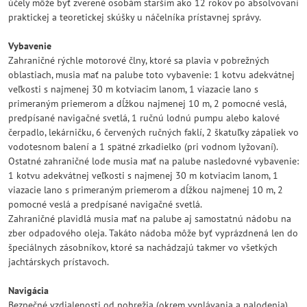
účely môže byť zverené osobám starším ako 12 rokov po absolvovaní
praktickej a teoretickej skúšky u náčelníka prístavnej správy.
Vybavenie
Zahraničné rýchle motorové člny, ktoré sa plavia v pobrežných
oblastiach, musia mať na palube toto vybavenie: 1 kotvu adekvátnej
veľkosti s najmenej 30 m kotviacim lanom, 1 viazacie lano s
primeraným priemerom a dĺžkou najmenej 10 m, 2 pomocné veslá,
predpísané navigačné svetlá, 1 ručnú lodnú pumpu alebo kalové
čerpadlo, lekárničku, 6 červených ručných faklí, 2 škatuľky zápaliek vo
vodotesnom balení a 1 spätné zrkadielko (pri vodnom lyžovaní).
Ostatné zahraničné lode musia mať na palube nasledovné vybavenie:
1 kotvu adekvátnej veľkosti s najmenej 30 m kotviacim lanom, 1
viazacie lano s primeraným priemerom a dĺžkou najmenej 10 m, 2
pomocné veslá a predpísané navigačné svetlá.
Zahraničné plavidlá musia mať na palube aj samostatnú nádobu na
zber odpadového oleja. Takáto nádoba môže byť vyprázdnená len do
špeciálnych zásobníkov, ktoré sa nachádzajú takmer vo všetkých
jachtárskych prístavoch.
Navigácia
Bezpečné vzdialenosti od pobrežia (okrem vyplávania a nalodenia)