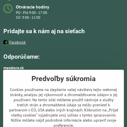
Otváracie hodiny
PO - PIA 9:00 - 17:00
SO: 9:00 - 12:00
Pridajte sa k nám aj na sieťach
Facebook
Odporúčame:
maxstore.sk
Predvoľby súkromia
Kvalitné nafukovacie člny a lodné elektromotory
vhodné aj k moru a doplnky ako záchranné vesty,
Cookies používame na zlepšenie vašej návštevy tejto webovej
pádla, kotvy a vybavenie pre vodnú turistiku.
stránky, analýzu jej výkonnosti a zhromažďovanie údajov o jej
Ponúkame solárne panely a nabíjače. Kompletné
používaní. Na tento účel môžeme použiť nástroje a služby
solárne systémy ideálne pre lode, karavany,
tretích strán a zhromaždené údaje sa môžu preniesť k
partnerom v EÚ, USA alebo iných krajinách. Kliknutím na „Prijať
elektromotory, kemping a všade tam kde chýba bežné sieťové
všetky cookies“ vyjadrujete svoj súhlas s týmto spracovaním.
napájanie.
Nižšie môžete nájsť podrobné informácie alebo upraviť svoje
preferencie.