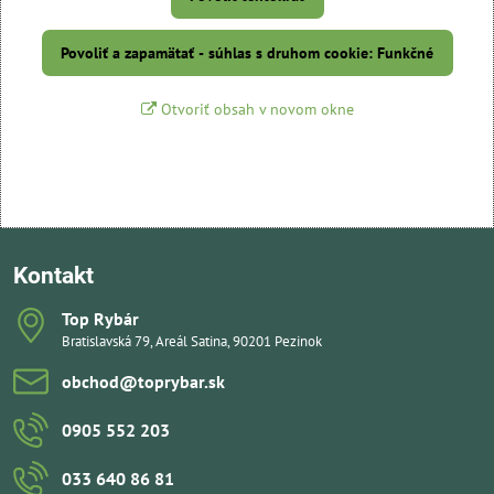
Povoliť a zapamätať - súhlas s druhom cookie: Funkčné
Otvoriť obsah v novom okne
Kontakt
Top Rybár
Bratislavská 79, Areál Satina, 90201 Pezinok
obchod​@toprybar​.sk
0905 552 203
033 640 86 81