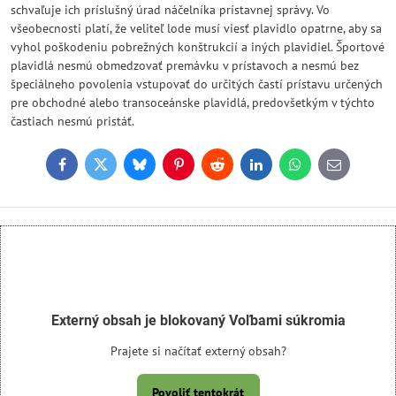
schvaľuje ich príslušný úrad náčelníka prístavnej správy. Vo
všeobecnosti platí, že veliteľ lode musí viesť plavidlo opatrne, aby sa
vyhol poškodeniu pobrežných konštrukcií a iných plavidiel. Športové
plavidlá nesmú obmedzovať premávku v prístavoch a nesmú bez
špeciálneho povolenia vstupovať do určitých častí prístavu určených
pre obchodné alebo transoceánske plavidlá, predovšetkým v týchto
častiach nesmú pristáť.
Facebook
Twitter
Bluesky
Pinterest
Reddit
LinkedIn
WhatsApp
E-
mail
Externý obsah je blokovaný Voľbami súkromia
Prajete si načítať externý obsah?
Povoliť tentokrát