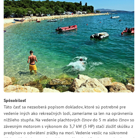
Spôsobilosť
Táto časť sa nezaoberá popisom dokladov, ktoré sú potrebné pre
vedenie iných ako rekreačných lodí, zameriame sa len na oprávnenia
nižšieho stupňa. Na vedenie plachtových člnov do 5 m alebo člnov so
závesným motorom s výkonom do 3,7 kW (5 HP) stačí zložiť skúšku z
predpisov o odvrátení zrážky na mori. Vedenie veslíc na súkromné