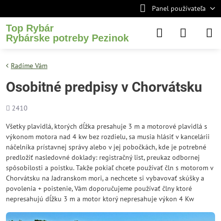
Panel používateľa
Top Rybár
Rybárske potreby Pezinok
Radíme Vám
Osobitné predpisy v Chorvátsku
Počet
2410
zobrazení
Všetky plavidlá, ktorých dĺžka presahuje 3 m a motorové plavidlá s
výkonom motora nad 4 kw bez rozdielu, sa musia hlásiť v kancelárii
náčelníka prístavnej správy alebo v jej pobočkách, kde je potrebné
predložiť nasledovné doklady: registračný list, preukaz odbornej
spôsobilosti a poistku. Takže pokiaľ chcete používať čln s motorom v
Chorvátsku na Jadranskom mori, a nechcete si vybavovať skúšky a
povolenia + poistenie, Vám doporučujeme používať člny ktoré
nepresahujú dĺžku 3 m a motor ktorý nepresahuje výkon 4 Kw