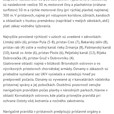
sú nasledovné: veslice 30 m, motorové člny a plachetnice (vrátane
surfistov) 50 m a rýchle motorové člny (pri rýchlej plavbe) najmenej
300 m. V prístavoch, najmä pri vstupnom koridore, úžinách, kanáloch
a oblastiach s hustou premávkou (napríklad v malých zátokách, atď.)
platí zákaz vodného lyžovania.
Najvyššie povolené rýchlosti v uzloch sú uvedené v zátvorkách:
Limský záliv (6), prístav Pula (5-8), prístav Cres (7), Bakarský záliv (8),
prístav rab (4) ústie a vodný kanál rieky Zrmanja (8), Pašmanský kanál
(10), kanál sv. Ante (6), prístav Ploče (6), Pelješský kanál (12), Rijeka
Dubrovačka (4), prístav Gruž v Dubrovníku (4).
Uzatvorené oblasti: najmä v blízkosti Brionských ostrovov a vo
výcvikových priestoroch chorvátskej armády. Oznamy o zákazoch sú
priebežne vysielané cez UKV vysielače a nasledujú hneď po
predpovedi počasia. Oznamy sú vyvesené aj v kanceláriách náčelníka
prístavnej správy a jej pobočkách. Osobitnú pozornosť venujte
navigačným pravidlám počas plavby v národných parkoch, hlavne v
oblasti Kornatských ostrovov, kde platia prísnejšie pravidlá pri
ochrane čistoty vôd, kotvenia a nočného zakotvenia.
Navigačné pravidlá v prístavoch predpisujú prístavné orgány a