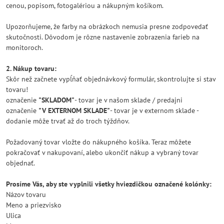
cenou, popisom, fotogalériou a nákupným košíkom.
Upozorňujeme, že farby na obrázkoch nemusia presne zodpovedať
skutočnosti. Dôvodom je rôzne nastavenie zobrazenia farieb na
monitoroch.
2. Nákup tovaru:
Skôr než začnete vypĺňať objednávkový formulár, skontrolujte si stav
tovaru!
označenie
"SKLADOM"
- tovar je v našom sklade / predajni
označenie
"V EXTERNOM SKLADE"
- tovar je v externom sklade -
dodanie môže trvať až do troch týždňov.
Požadovaný tovar vložte do nákupného košíka. Teraz môžete
pokračovať v nakupovaní, alebo ukončiť nákup a vybraný tovar
objednať.
Prosíme Vás, aby ste vyplnili všetky hviezdičkou označené kolónky:
Názov tovaru
Meno a priezvisko
Ulica