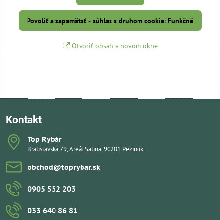
Povoliť a zapamätať - súhlas s druhom cookie: Funkčné
Otvoriť obsah v novom okne
Kontakt
Top Rybár
Bratislavská 79, Areál Satina, 90201 Pezinok
obchod​@toprybar​.sk
0905 552 203
033 640 86 81