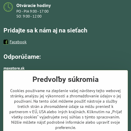
Otváracie hodiny
PO - PIA 9:00 - 17:00
SO: 9:00 - 12:00
Pridajte sa k nám aj na sieťach
Facebook
Odporúčame:
maxstore.sk
Predvoľby súkromia
Kvalitné nafukovacie člny a lodné elektromotory
vhodné aj k moru a doplnky ako záchranné vesty,
Cookies používame na zlepšenie vašej návštevy tejto webovej
pádla, kotvy a vybavenie pre vodnú turistiku.
stránky, analýzu jej výkonnosti a zhromažďovanie údajov o jej
Ponúkame solárne panely a nabíjače. Kompletné
používaní. Na tento účel môžeme použiť nástroje a služby
solárne systémy ideálne pre lode, karavany,
tretích strán a zhromaždené údaje sa môžu preniesť k
partnerom v EÚ, USA alebo iných krajinách. Kliknutím na „Prijať
elektromotory, kemping a všade tam kde chýba bežné sieťové
všetky cookies“ vyjadrujete svoj súhlas s týmto spracovaním.
napájanie.
Nižšie môžete nájsť podrobné informácie alebo upraviť svoje
preferencie.