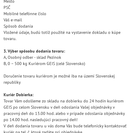
Mesto
PSČ
Mobilné telefónne číslo
Váš e-mail
Spôsob dodania
Vložené údaje, budú totiž použité na vystavenie dokladu o kúpe
tovaru.
3. Výber spôsobu dodania tovaru:
A, Osobný odber - sklad Pezinok
B, 0 – 500 kg Kuriérom GEIS (celé Slovensko)
Doručenie tovaru kuriérom je možné iba na území Slovenskej
republiky
Kuriér Dobierka:
Tovar Vám odošleme zo skladu na dobierku do 24 hodín kuriérom
GEIS po celom Slovensku v deň odoslania Vašej objednávky v
pracovný deň do 13.00 hod. alebo v prípade odoslania objednávky
po 14.00 hod. nasledujúci pracovný deň!
V deň dodania tovaru u vás doma Vás bude telefonicky kontaktovať
kuriér na tel. č. ktoré zadáte pri objednávke.