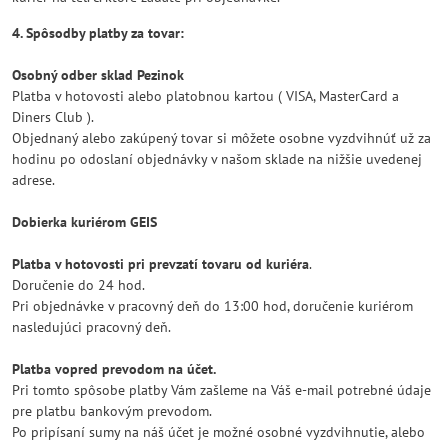
4. Spôsodby platby za tovar:
Osobný odber sklad Pezinok
Platba v hotovosti alebo platobnou kartou ( VISA, MasterCard a
Diners Club ).
Objednaný alebo zakúpený tovar si môžete osobne vyzdvihnúť už za
hodinu po odoslaní objednávky v našom sklade na nižšie uvedenej
adrese.
Dobierka kuriérom GEIS
Platba v hotovosti pri prevzatí tovaru od kuriéra
.
Doručenie do 24 hod.
Pri objednávke v pracovný deň do 13:00 hod, doručenie kuriérom
nasledujúci pracovný deň.
Platba vopred prevodom na účet.
Pri tomto spôsobe platby Vám zašleme na Váš e-mail potrebné údaje
pre platbu bankovým prevodom.
Po pripísaní sumy na náš účet je možné osobné vyzdvihnutie, alebo