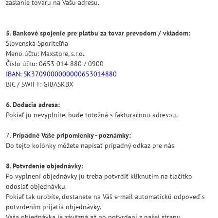
zaslanie tovaru na Vašu adresu.
5. Bankové spojenie pre platbu za tovar prevodom / vkladom:
Slovenská Sporiteľňa
Meno účtu: Maxstore, s.r.o.
Číslo účtu: 0653 014 880 / 0900
IBAN: SK3709000000000653014880
BIC / SWIFT: GIBASKBX
6. Dodacia adresa:
Pokiaľ ju nevyplníte, bude totožná s fakturačnou adresou.
7
. Prípadné Vaše pripomienky - poznámky:
Do tejto kolónky môžete napísať prípadný odkaz pre nás.
8. Potvrdenie objednávky:
Po vyplnení objednávky ju treba potvrdiť kliknutím na tlačítko
odoslať objednávku.
Pokiaľ tak urobíte, dostanete na Váš e-mail automatickú odpoveď s
potvrdením prijatia objednávky.
Vaša objednávka je záväzná až po potvrdení z našej strany.