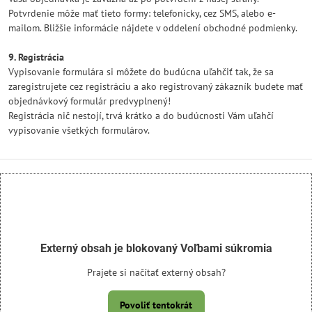
Potvrdenie môže mať tieto formy: telefonicky, cez SMS, alebo e-
mailom. Bližšie informácie nájdete v oddelení obchodné podmienky.
9. Registrácia
Vypisovanie formulára si môžete do budúcna uľahčiť tak, že sa
zaregistrujete cez registráciu a ako registrovaný zákazník budete mať
objednávkový formulár predvyplnený!
Registrácia nič nestojí, trvá krátko a do budúcnosti Vám uľahčí
vypisovanie všetkých formulárov.
Externý obsah je blokovaný Voľbami súkromia
Prajete si načítať externý obsah?
Povoliť tentokrát