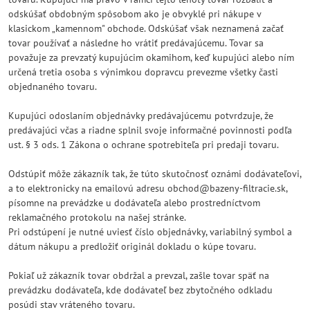
odskúšať obdobným spôsobom ako je obvyklé pri nákupe v
klasickom „kamennom" obchode. Odskúšať však neznamená začať
tovar používať a následne ho vrátiť predávajúcemu. Tovar sa
považuje za prevzatý kupujúcim okamihom, keď kupujúci alebo ním
určená tretia osoba s výnimkou dopravcu prevezme všetky časti
objednaného tovaru.
Kupujúci odoslaním objednávky predávajúcemu potvrdzuje, že
predávajúci včas a riadne splnil svoje informačné povinnosti podľa
ust. § 3 ods. 1 Zákona o ochrane spotrebiteľa pri predaji tovaru.
Odstúpiť môže zákazník tak, že túto skutočnosť oznámi dodávateľovi,
a to elektronicky na emailovú adresu obchod@bazeny-filtracie.sk,
písomne na prevádzke u dodávateľa alebo prostredníctvom
reklamačného protokolu na našej stránke.
Pri odstúpení je nutné uviesť číslo objednávky, variabilný symbol a
dátum nákupu a predložiť originál dokladu o kúpe tovaru.
Pokiaľ už zákazník tovar obdržal a prevzal, zašle tovar späť na
prevádzku dodávateľa, kde dodávateľ bez zbytočného odkladu
posúdi stav vráteného tovaru.