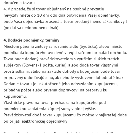
doručenia tovaru
4. V prípade, že si tovar objednaný na osobné prevzatie
nevyzdvihnete do 10 dní odo dňa potvrdenia Vašej objednávky,
bude Vaša objednávka zrušená a tovar predaný inému zákazníkovy !
(pokiaľ sa nedohodneme inak)
4. Dodacie podmienky, termíny
Miestom plnenia zmluvy sa rozumie sídlo (bydlisko), alebo miesto
podnikania kupujúceho uvedené v registračnom formulári obchodu.
Tovar bude dodaný prevádzkovateľom s využitím služieb tretích
subjektov (Slovenská pošta, kuriér), alebo dodá tovar vlastnými
prostriedkami, alebo na základe dohody s kupujúcim bude tovar
pripravený u dodávajúceho, ak nebude vyslovene dohodnuté inak.
Dodanie tovaru je uskutočnené jeho odovzdaním kupujúcemu,
prípadne pošte alebo prvému dopravcovi na prepravu ku
kupujúcemu.
Vlastnícke právo na tovar prechádza na kupujúceho pod
podmienkou zaplatenia kúpnej sumy v plnej výške.
Prevádzkovateľ dodá tovar kupujúcemu čo možno v najkratšej dobe
po prijatí elektronickej objednávky