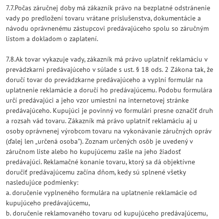
7.7.Počas záručnej doby má zákazník právo na bezplatné odstránenie
vady po predložení tovaru vrátane príslušenstva, dokumentácie a
návodu oprávnenému zástupcovi predávajúceho spolu so záručným
listom a dokladom o zaplatení.
7.8.Ak tovar vykazuje vady, zákazník má právo uplatniť reklamáciu v
prevádzkarni predávajúceho v súlade s ust. § 18 ods. 2 Zákona tak, že
doručí tovar do prevádzkarne predávajúceho a vyplní formulár na
uplatnenie reklamácie a doručí ho predávajúcemu. Podobu formulára
určí predávajúci a jeho vzor umiestni na internetovej stránke
predávajúceho. Kupujúci je povinný vo formulári presne označiť druh
a rozsah vád tovaru. Zákazník má právo uplatniť reklamáciu aj u
osoby oprávnenej výrobcom tovaru na vykonávanie záručných opráv
(ďalej len „určená osoba"). Zoznam určených osôb je uvedený v
záručnom liste alebo ho kupujúcemu zašle na jeho žiadosť
predávajúci. Reklamačné konanie tovaru, ktorý sa dá objektívne
doručiť predávajúcemu začína dňom, kedy sú splnené všetky
nasledujúce podmienky:
a. doručenie vyplneného formulára na uplatnenie reklamácie od
kupujúceho predávajúcemu,
b. doručenie reklamovaného tovaru od kupujúceho predávajúcemu,