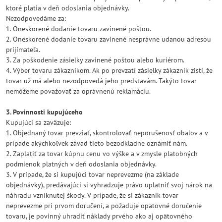
ktoré platia v deň odoslania objednávky.
Nezodpovedáme za:
1. Oneskorené dodanie tovaru zavinené poštou.
2. Oneskorené dodanie tovaru zavinené nesprávne udanou adresou
prijímateľa.
3. Za poškodenie zásielky zavinené poštou alebo kuriérom.
4. Výber tovaru zákazníkom. Ak po prevzatí zásielky zákazník zistí, že
tovar už má alebo nezodpovedá jeho predstavám. Takýto tovar
nemôžeme považovať za oprávnenú reklamáciu.
3. Povinnosti kupujúceho
Kupujúci sa zaväzuje:
1. Objednaný tovar prevziať, skontrolovať neporušenosť obalov a v
prípade akýchkoľvek závad tieto bezodkladne oznámiť nám.
2. Zaplatiť za tovar kúpnu cenu vo výške a v zmysle platobných
podmienok platných v deň odoslania objednávky.
3. V prípade, že si kupujúci tovar neprevezme (na základe
objednávky), predávajúci si vyhradzuje právo uplatniť svoj nárok na
náhradu vzniknutej škody. V prípade, že si zákazník tovar
neprevezme pri prvom doručení, a požaduje opätovné doručenie
tovaru, je povinný uhradiť náklady prvého ako aj opätovného