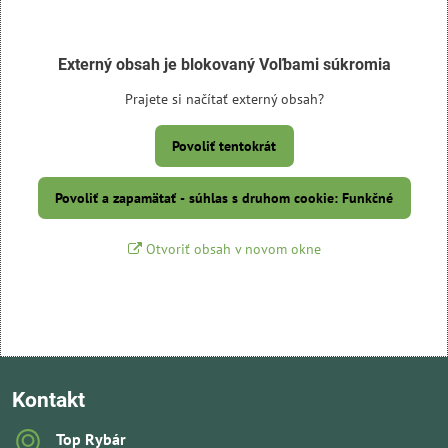
Externý obsah je blokovaný Voľbami súkromia
Prajete si načítať externý obsah?
Povoliť tentokrát
Povoliť a zapamätať - súhlas s druhom cookie: Funkčné
Otvoriť obsah v novom okne
Kontakt
Top Rybár