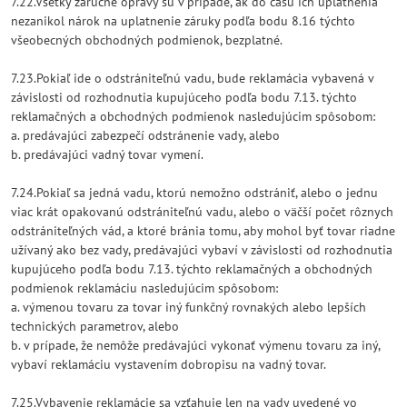
7.22.Všetky záručné opravy sú v prípade, ak do času ich uplatnenia
nezanikol nárok na uplatnenie záruky podľa bodu 8.16 týchto
všeobecných obchodných podmienok, bezplatné.
7.23.Pokiaľ ide o odstrániteľnú vadu, bude reklamácia vybavená v
závislosti od rozhodnutia kupujúceho podľa bodu 7.13. týchto
reklamačných a obchodných podmienok nasledujúcim spôsobom:
a. predávajúci zabezpečí odstránenie vady, alebo
b. predávajúci vadný tovar vymení.
7.24.Pokiaľ sa jedná vadu, ktorú nemožno odstrániť, alebo o jednu
viac krát opakovanú odstrániteľnú vadu, alebo o väčší počet rôznych
odstrániteľných vád, a ktoré bránia tomu, aby mohol byť tovar riadne
užívaný ako bez vady, predávajúci vybaví v závislosti od rozhodnutia
kupujúceho podľa bodu 7.13. týchto reklamačných a obchodných
podmienok reklamáciu nasledujúcim spôsobom:
a. výmenou tovaru za tovar iný funkčný rovnakých alebo lepších
technických parametrov, alebo
b. v prípade, že nemôže predávajúci vykonať výmenu tovaru za iný,
vybaví reklamáciu vystavením dobropisu na vadný tovar.
7.25.Vybavenie reklamácie sa vzťahuje len na vady uvedené vo