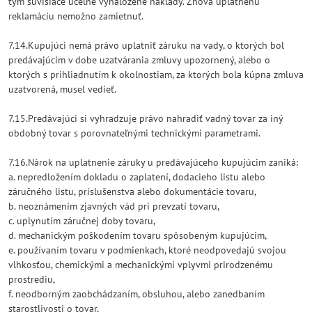
tým súvisiace účelne vynaložené náklady. Znova uplatnenú
reklamáciu nemožno zamietnuť.
7.14.Kupujúci nemá právo uplatniť záruku na vady, o ktorých bol
predávajúcim v dobe uzatvárania zmluvy upozornený, alebo o
ktorých s prihliadnutím k okolnostiam, za ktorých bola kúpna zmluva
uzatvorená, musel vedieť.
7.15.Predávajúci si vyhradzuje právo nahradiť vadný tovar za iný
obdobný tovar s porovnateľnými technickými parametrami.
7.16.Nárok na uplatnenie záruky u predávajúceho kupujúcim zaniká:
a. nepredložením dokladu o zaplatení, dodacieho listu alebo
záručného listu, príslušenstva alebo dokumentácie tovaru,
b. neoznámením zjavných vád pri prevzatí tovaru,
c. uplynutím záručnej doby tovaru,
d. mechanickým poškodením tovaru spôsobeným kupujúcim,
e. používaním tovaru v podmienkach, ktoré neodpovedajú svojou
vlhkosťou, chemickými a mechanickými vplyvmi prirodzenému
prostrediu,
f. neodborným zaobchádzaním, obsluhou, alebo zanedbaním
starostlivosti o tovar,