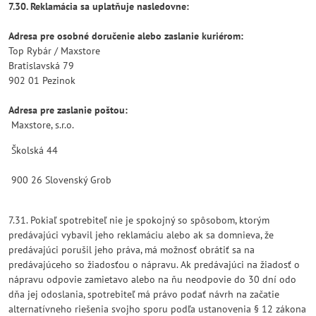
7.30. Reklamácia sa uplatňuje nasledovne:
Adresa pre osobné doručenie alebo zaslanie kuriérom:
Top Rybár / Maxstore
Bratislavská 79
902 01 Pezinok
Adresa pre zaslanie poštou:
Maxstore, s.r.o.
Školská 44
900 26 Slovenský Grob
7.31. Pokiaľ spotrebiteľ nie je spokojný so spôsobom, ktorým
predávajúci vybavil jeho reklamáciu alebo ak sa domnieva, že
predávajúci porušil jeho práva, má možnosť obrátiť sa na
predávajúceho so žiadosťou o nápravu. Ak predávajúci na žiadosť o
nápravu odpovie zamietavo alebo na ňu neodpovie do 30 dní odo
dňa jej odoslania, spotrebiteľ má právo podať návrh na začatie
alternatívneho riešenia svojho sporu podľa ustanovenia § 12 zákona