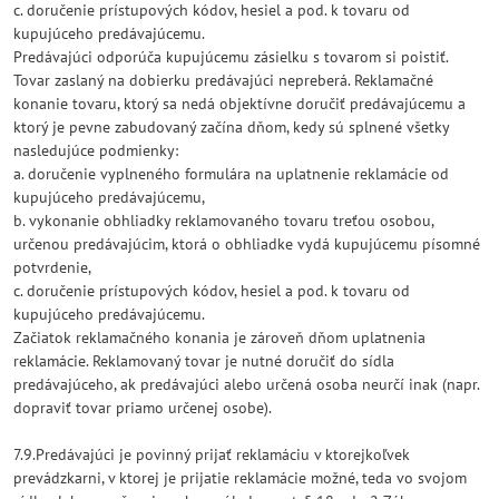
c. doručenie prístupových kódov, hesiel a pod. k tovaru od
kupujúceho predávajúcemu.
Predávajúci odporúča kupujúcemu zásielku s tovarom si poistiť.
Tovar zaslaný na dobierku predávajúci nepreberá. Reklamačné
konanie tovaru, ktorý sa nedá objektívne doručiť predávajúcemu a
ktorý je pevne zabudovaný začína dňom, kedy sú splnené všetky
nasledujúce podmienky:
a. doručenie vyplneného formulára na uplatnenie reklamácie od
kupujúceho predávajúcemu,
b. vykonanie obhliadky reklamovaného tovaru treťou osobou,
určenou predávajúcim, ktorá o obhliadke vydá kupujúcemu písomné
potvrdenie,
c. doručenie prístupových kódov, hesiel a pod. k tovaru od
kupujúceho predávajúcemu.
Začiatok reklamačného konania je zároveň dňom uplatnenia
reklamácie. Reklamovaný tovar je nutné doručiť do sídla
predávajúceho, ak predávajúci alebo určená osoba neurčí inak (napr.
dopraviť tovar priamo určenej osobe).
7.9.Predávajúci je povinný prijať reklamáciu v ktorejkoľvek
prevádzkarni, v ktorej je prijatie reklamácie možné, teda vo svojom