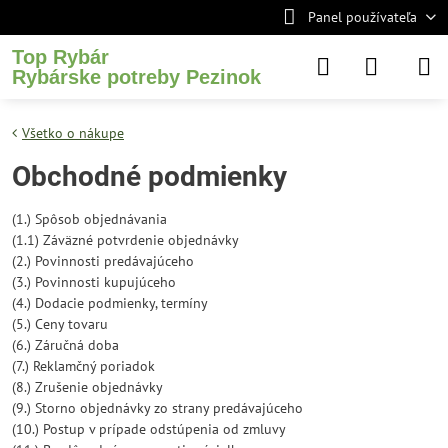
Panel používateľa
Top Rybár
Rybárske potreby Pezinok
Všetko o nákupe
Obchodné podmienky
(1.) Spôsob objednávania
(1.1) Záväzné potvrdenie objednávky
(2.) Povinnosti predávajúceho
(3.) Povinnosti kupujúceho
(4.) Dodacie podmienky, termíny
(5.) Ceny tovaru
(6.) Záručná doba
(7.) Reklamčný poriadok
(8.) Zrušenie objednávky
(9.) Storno objednávky zo strany predávajúceho
(10.) Postup v prípade odstúpenia od zmluvy