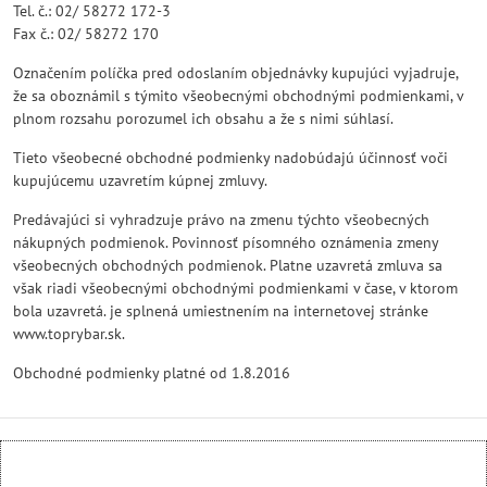
Tel. č.: 02/ 58272 172-3
Fax č.: 02/ 58272 170
Označením políčka pred odoslaním objednávky kupujúci vyjadruje,
že sa oboznámil s týmito všeobecnými obchodnými podmienkami, v
plnom rozsahu porozumel ich obsahu a že s nimi súhlasí.
Tieto všeobecné obchodné podmienky nadobúdajú účinnosť voči
kupujúcemu uzavretím kúpnej zmluvy.
Predávajúci si vyhradzuje právo na zmenu týchto všeobecných
nákupných podmienok. Povinnosť písomného oznámenia zmeny
všeobecných obchodných podmienok. Platne uzavretá zmluva sa
však riadi všeobecnými obchodnými podmienkami v čase, v ktorom
bola uzavretá. je splnená umiestnením na internetovej stránke
www.toprybar.sk.
Obchodné podmienky platné od 1.8.2016