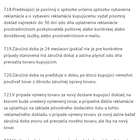
7.18.Predávajúci je povinný o spôsobe určenia spôsobu vybavenia
reklamácie a o vybavení reklamácie kupujúcemu vydať písomný
doklad najneskôr do 30 dní odo dňa uplatnenia reklamácie
prostredníctvom poskytovateľa poštovej alebo kuriérskej alebo
donáškovej služby, alebo prostredníctvom e-mailu.
7.19.Záručná doba je 24 mesiacov (pokiaľ nie je pre konkrétne
prípady stanovená iná záručná doba) a začína plynúť odo dňa
prevzatia tovaru kupujúcim.
7.20.Záručná doba sa predlžuje o dobu, po ktorú kupujúci nemohol
používať tovar z dôvodu záručnej opravy tovaru.
7.21.V prípade výmeny tovaru za nový dostane kupujúci doklad, na
ktorom bude uvedený vymenený tovar, a prípadné ďalšie reklamácie
sa uplatňujú na základe pôvodného dodacieho listu a tohto
reklamačného dokladu. v prípade výmeny tovaru za nový začne bežať
záručná doba znovu od prevzatia nového tovaru, ale iba na nový
tovar.