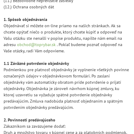
(11.) Bezdôvodné neprevzatie zásielky
(12.) Ochrana osobných dát
1. Spôsob objednávania
Objednávať si môžete on-line priamo na našich stránkach. Ak sa
chcete opýtať niečo o produkte, ktorý chcete kúpiť a odpoveď na
Vašu otázku ste nenašli v popise produktu, napíšte nám email na
adresu
obchod@toprybar.sk
. Pokiaľ budeme poznať odpoveď na
Vaše otázky, radi Vám odpovieme.
1.1 Záväzné potvrdenie objednávky
Podmienkou pre platnosť objednávky je vyplnenie všetkých povinne
označených údajov v objednávkovom formulári. Po zaslaní
objednávky vám automaticky obratom príde potvrdenie o prijatí
objednávky. Objednávka je zároveň návrhom kúpnej zmluvy, ku
ktorej uzavretiu sa vyžaduje spätné potvrdenie objednávky
predávajúcim. Zmluva nadobúda platnosť objednaním a spätným
potvrdením objednávky predávajúcim.
2. Povinnosti predávajúceho
Zákazníkom sa zaväzujeme dodať:
Druh a množstvo tovaru v kúpnej cene a za platobných podmienok,