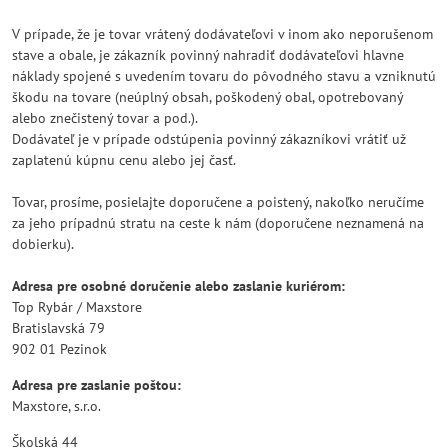
V prípade, že je tovar vrátený dodávateľovi v inom ako neporušenom
stave a obale, je zákazník povinný nahradiť dodávateľovi hlavne
náklady spojené s uvedením tovaru do pôvodného stavu a vzniknutú
škodu na tovare (neúplný obsah, poškodený obal, opotrebovaný
alebo znečistený tovar a pod.).
Dodávateľ je v prípade odstúpenia povinný zákazníkovi vrátiť už
zaplatenú kúpnu cenu alebo jej časť.
Tovar, prosíme, posielajte doporučene a poistený, nakoľko neručíme
za jeho prípadnú stratu na ceste k nám (doporučene neznamená na
dobierku).
Adresa pre osobné doručenie alebo zaslanie kuriérom:
Top Rybár / Maxstore
Bratislavská 79
902 01 Pezinok
Adresa pre zaslanie poštou:
Maxstore, s.r.o.
Školská 44