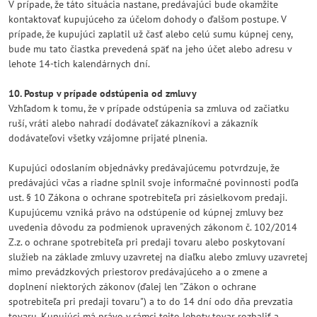
V prípade, že táto situácia nastane, predávajúci bude okamžite
kontaktovať kupujúceho za účelom dohody o ďalšom postupe. V
prípade, že kupujúci zaplatil už časť alebo celú sumu kúpnej ceny,
bude mu tato čiastka prevedená späť na jeho účet alebo adresu v
lehote 14-tich kalendárnych dní.
10. Postup v prípade odstúpenia od zmluvy
Vzhľadom k tomu, že v prípade odstúpenia sa zmluva od začiatku
ruší, vráti alebo nahradí dodávateľ zákazníkovi a zákazník
dodávateľovi všetky vzájomne prijaté plnenia.
Kupujúci odoslaním objednávky predávajúcemu potvrdzuje, že
predávajúci včas a riadne splnil svoje informačné povinnosti podľa
ust. § 10 Zákona o ochrane spotrebiteľa pri zásielkovom predaji.
Kupujúcemu vzniká právo na odstúpenie od kúpnej zmluvy bez
uvedenia dôvodu za podmienok upravených zákonom č. 102/2014
Z.z. o ochrane spotrebiteľa pri predaji tovaru alebo poskytovaní
služieb na základe zmluvy uzavretej na diaľku alebo zmluvy uzavretej
mimo prevádzkových priestorov predávajúceho a o zmene a
doplnení niektorých zákonov (ďalej len "Zákon o ochrane
spotrebiteľa pri predaji tovaru") a to do 14 dní odo dňa prevzatia
tovaru. Kupujúci má právo v rámci tejto lehoty tovar rozbaliť a