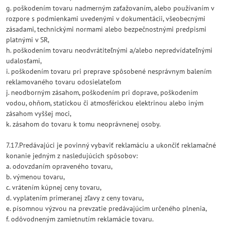
g. poškodením tovaru nadmerným zaťažovaním, alebo používaním v
rozpore s podmienkami uvedenými v dokumentácii, všeobecnými
zásadami, technickými normami alebo bezpečnostnými predpismi
platnými v SR,
h. poškodením tovaru neodvrátiteľnými a/alebo nepredvídateľnými
udalosťami,
i. poškodením tovaru pri preprave spôsobené nesprávnym balením
reklamovaného tovaru odosielateľom
j. neodborným zásahom, poškodením pri doprave, poškodením
vodou, ohňom, statickou či atmosférickou elektrinou alebo iným
zásahom vyššej moci,
k. zásahom do tovaru k tomu neoprávnenej osoby.
7.17.Predávajúci je povinný vybaviť reklamáciu a ukončiť reklamačné
konanie jedným z nasledujúcich spôsobov:
a. odovzdaním opraveného tovaru,
b. výmenou tovaru,
c. vrátením kúpnej ceny tovaru,
d. vyplatením primeranej zľavy z ceny tovaru,
e. písomnou výzvou na prevzatie predávajúcim určeného plnenia,
f. odôvodneným zamietnutím reklamácie tovaru.