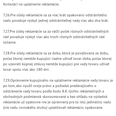
formulári na uplatnenie reklamácie.
7.26.Pre účely reklamácie sa za viac krát opakovanú odstrániteľnú
vadu považuje výskyt jednej odstrániteľnej vady viac ako dva krát.
7.27.Pre účely reklamácie sa za väčší počet rôznych odstrániteľných
vád považuje výskyt viac ako troch rôznych odstrániteľných vád
súčasne.
7.28.Pre účely reklamácie sa za dobu, ktorá je považovaná za dobu,
počas ktorej nemôže kupujúci riadne užívať tovar doba, počas ktorej
po uzavretí kúpnej zmluvy nemôže kupujúci pre vady tovaru užívať
tovar spolu viac ako 180 dní.
7.29.Oprávnenie kupujúceho na uplatnenie reklamácie vady tovaru je
po tom, ako využil svoje právo a požiadal predávajúceho o
odstránenie vady tovaru podľa bodu 8.8. týchto reklamačných a
obchodných podmienok skonzumované a bez ohľadu na výsledok
reklamácie už opätovne nie je oprávnený pre tú istú jedinečnú vadu
(nie vadu rovnakého druhu) uplatňovať reklamáciu opakovane.