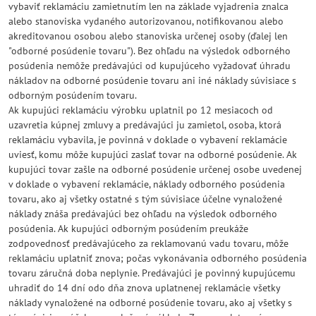
vybaviť reklamáciu zamietnutím len na základe vyjadrenia znalca
alebo stanoviska vydaného autorizovanou, notifikovanou alebo
akreditovanou osobou alebo stanoviska určenej osoby (ďalej len
"odborné posúdenie tovaru"). Bez ohľadu na výsledok odborného
posúdenia nemôže predávajúci od kupujúceho vyžadovať úhradu
nákladov na odborné posúdenie tovaru ani iné náklady súvisiace s
odborným posúdením tovaru.
Ak kupujúci reklamáciu výrobku uplatnil po 12 mesiacoch od
uzavretia kúpnej zmluvy a predávajúci ju zamietol, osoba, ktorá
reklamáciu vybavila, je povinná v doklade o vybavení reklamácie
uviesť, komu môže kupujúci zaslať tovar na odborné posúdenie. Ak
kupujúci tovar zašle na odborné posúdenie určenej osobe uvedenej
v doklade o vybavení reklamácie, náklady odborného posúdenia
tovaru, ako aj všetky ostatné s tým súvisiace účelne vynaložené
náklady znáša predávajúci bez ohľadu na výsledok odborného
posúdenia. Ak kupujúci odborným posúdením preukáže
zodpovednosť predávajúceho za reklamovanú vadu tovaru, môže
reklamáciu uplatniť znova; počas vykonávania odborného posúdenia
tovaru záručná doba neplynie. Predávajúci je povinný kupujúcemu
uhradiť do 14 dní odo dňa znova uplatnenej reklamácie všetky
náklady vynaložené na odborné posúdenie tovaru, ako aj všetky s