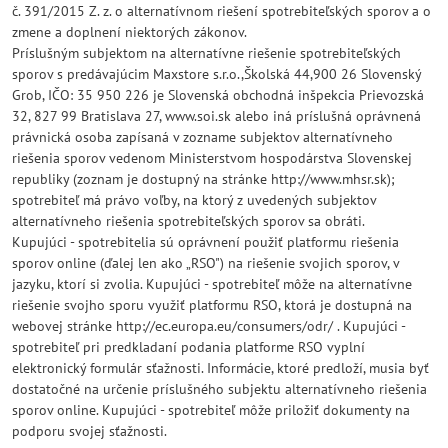
č. 391/2015 Z. z. o alternatívnom riešení spotrebiteľských sporov a o
zmene a doplnení niektorých zákonov.
Príslušným subjektom na alternatívne riešenie spotrebiteľských
sporov s predávajúcim Maxstore s.r.o.,Školská 44,900 26 Slovenský
Grob, IČO: 35 950 226 je Slovenská obchodná inšpekcia Prievozská
32, 827 99 Bratislava 27, www.soi.sk alebo iná príslušná oprávnená
právnická osoba zapísaná v zozname subjektov alternatívneho
riešenia sporov vedenom Ministerstvom hospodárstva Slovenskej
republiky (zoznam je dostupný na stránke http://www.mhsr.sk);
spotrebiteľ má právo voľby, na ktorý z uvedených subjektov
alternatívneho riešenia spotrebiteľských sporov sa obráti.
Kupujúci - spotrebitelia sú oprávnení použiť platformu riešenia
sporov online (ďalej len ako „RSO") na riešenie svojich sporov, v
jazyku, ktorí si zvolia. Kupujúci - spotrebiteľ môže na alternatívne
riešenie svojho sporu využiť platformu RSO, ktorá je dostupná na
webovej stránke http://ec.europa.eu/consumers/odr/ . Kupujúci -
spotrebiteľ pri predkladaní podania platforme RSO vyplní
elektronický formulár sťažnosti. Informácie, ktoré predloží, musia byť
dostatočné na určenie príslušného subjektu alternatívneho riešenia
sporov online. Kupujúci - spotrebiteľ môže priložiť dokumenty na
podporu svojej sťažnosti.