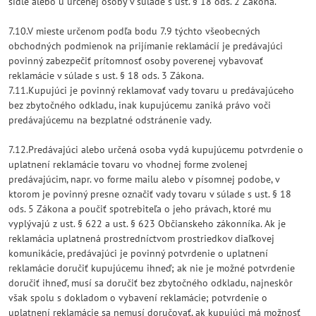
sídle alebo u určenej osoby v súlade s ust. § 18 ods. 2 Zákona.
7.10.V mieste určenom podľa bodu 7.9 týchto všeobecných
obchodných podmienok na prijímanie reklamácií je predávajúci
povinný zabezpečiť prítomnosť osoby poverenej vybavovať
reklamácie v súlade s ust. § 18 ods. 3 Zákona.
7.11.Kupujúci je povinný reklamovať vady tovaru u predávajúceho
bez zbytočného odkladu, inak kupujúcemu zaniká právo voči
predávajúcemu na bezplatné odstránenie vady.
7.12.Predávajúci alebo určená osoba vydá kupujúcemu potvrdenie o
uplatnení reklamácie tovaru vo vhodnej forme zvolenej
predávajúcim, napr. vo forme mailu alebo v písomnej podobe, v
ktorom je povinný presne označiť vady tovaru v súlade s ust. § 18
ods. 5 Zákona a poučiť spotrebiteľa o jeho právach, ktoré mu
vyplývajú z ust. § 622 a ust. § 623 Občianskeho zákonníka. Ak je
reklamácia uplatnená prostredníctvom prostriedkov diaľkovej
komunikácie, predávajúci je povinný potvrdenie o uplatnení
reklamácie doručiť kupujúcemu ihneď; ak nie je možné potvrdenie
doručiť ihneď, musí sa doručiť bez zbytočného odkladu, najneskôr
však spolu s dokladom o vybavení reklamácie; potvrdenie o
uplatnení reklamácie sa nemusí doručovať, ak kupujúci má možnosť