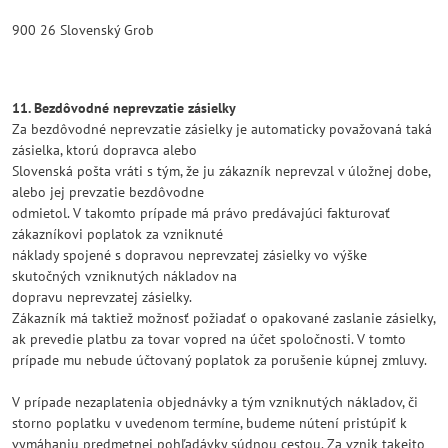
900 26 Slovenský Grob
11. Bezdôvodné neprevzatie zásielky
Za bezdôvodné neprevzatie zásielky je automaticky považovaná taká
zásielka, ktorú dopravca alebo
Slovenská pošta vráti s tým, že ju zákazník neprevzal v úložnej dobe,
alebo jej prevzatie bezdôvodne
odmietol. V takomto prípade má právo predávajúci fakturovať
zákazníkovi poplatok za vzniknuté
náklady spojené s dopravou neprevzatej zásielky vo výške
skutočných vzniknutých nákladov na
dopravu neprevzatej zásielky.
Zákazník má taktiež možnosť požiadať o opakované zaslanie zásielky,
ak prevedie platbu za tovar vopred na účet spoločnosti. V tomto
prípade mu nebude účtovaný poplatok za porušenie kúpnej zmluvy.
V prípade nezaplatenia objednávky a tým vzniknutých nákladov, či
storno poplatku v uvedenom termíne, budeme nútení pristúpiť k
vymáhaniu predmetnej pohľadávky súdnou cestou. Za vznik takejto