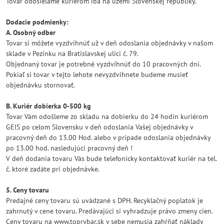
Tovar odosielame kuriérom iba na úzémí Slovenskej republiky.
Dodacie podmienky:
A. Osobný odber
Tovar si môžete vyzdvihnúť už v deň odoslania objednávky v našom
sklade v Pezinku na Bratislavskej ulici č. 79.
Objednaný tovar je potrebné vyzdvihnúť do 10 pracovných dní.
Pokiaľ si tovar v tejto lehote nevyzdvihnete budeme musieť
objednávku stornovať.
B. Kuriér dobierka 0-500 kg
Tovar Vám odošleme zo skladu na dobierku do 24 hodín kuriérom
GEIS po celom Slovensku v deň odoslania Vašej objednávky v
pracovný deň do 13.00 Hod. alebo v prípade odoslania objednávky
po 13.00 hod. nasledujúci pracovný deň !
V deň dodania tovaru Vás bude telefonicky kontaktovať kuriér na tel.
č. ktoré zadáte pri objednávke.
5. Ceny tovaru
Predajné ceny tovaru sú uvádzané s DPH. Recyklačný poplatok je
zahrnutý v cene tovaru. Predávajúci si vyhradzuje právo zmeny cien.
Ceny tovaru na www.toprybar.sk v sebe nemusia zahŕňať náklady