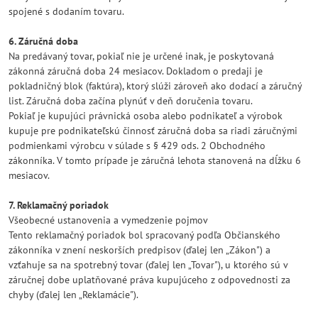
spojené s dodaním tovaru.
6. Záručná doba
Na predávaný tovar, pokiaľ nie je určené inak, je poskytovaná
zákonná záručná doba 24 mesiacov. Dokladom o predaji je
pokladničný blok (faktúra), ktorý slúži zároveň ako dodací a záručný
list. Záručná doba začína plynúť v deň doručenia tovaru.
Pokiaľ je kupujúci právnická osoba alebo podnikateľ a výrobok
kupuje pre podnikateľskú činnosť záručná doba sa riadi záručnými
podmienkami výrobcu v súlade s § 429 ods. 2 Obchodného
zákonníka. V tomto prípade je záručná lehota stanovená na dĺžku 6
mesiacov.
7. Reklamačný poriadok
Všeobecné ustanovenia a vymedzenie pojmov
Tento reklamačný poriadok bol spracovaný podľa Občianského
zákonníka v znení neskorších predpisov (ďalej len „Zákon") a
vzťahuje sa na spotrebný tovar (ďalej len „Tovar"), u ktorého sú v
záručnej dobe uplatňované práva kupujúceho z odpovednosti za
chyby (ďalej len „Reklamácie").