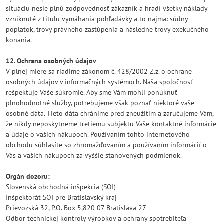
situáciu nesie plnú zodpovednosť zákazník a hradí všetky náklady
vzniknuté z titulu vymáhania pohľadávky a to najmä: súdny
poplatok, trovy právneho zastúpenia a následne trovy exekučného
konania.
12. Ochrana osobných údajov
V plnej miere sa riadime zákonom č. 428/2002 Z.z. o ochrane
osobných údajov v informačných systémoch. Naša spoločnosť
rešpektuje Vaše súkromie. Aby sme Vám mohli ponúknuť
plnohodnotné služby, potrebujeme však poznať niektoré vaše
osobné dáta. Tieto dáta chránime pred zneužitím a zaručujeme Vám,
že nikdy neposkytneme tretiemu subjektu Vaše kontaktné informácie
a údaje o vašich nákupoch. Používaním tohto internetového
obchodu súhlasíte so zhromažďovaním a používaním informácií o
Vás a vašich nákupoch za vyššie stanovených podmienok.
Orgán dozoru:
Slovenská obchodná inšpekcia (SOI)
Inšpektorát SOI pre Bratislavský kraj
Prievozská 32, P.O. Box 5,820 07 Bratislava 27
Odbor technickej kontroly výrobkov a ochrany spotrebiteľa