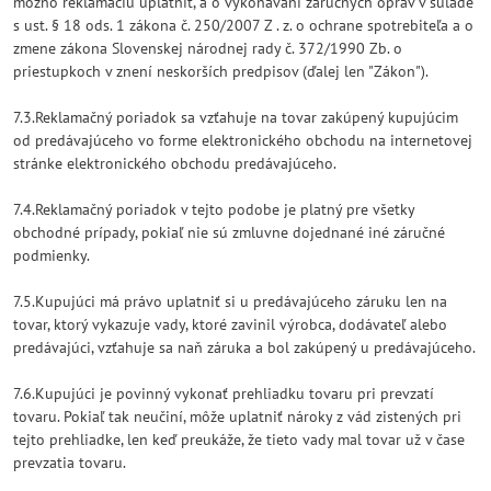
možno reklamáciu uplatniť, a o vykonávaní záručných opráv v súlade
s ust. § 18 ods. 1 zákona č. 250/2007 Z . z. o ochrane spotrebiteľa a o
zmene zákona Slovenskej národnej rady č. 372/1990 Zb. o
priestupkoch v znení neskorších predpisov (ďalej len "Zákon").
7.3.Reklamačný poriadok sa vzťahuje na tovar zakúpený kupujúcim
od predávajúceho vo forme elektronického obchodu na internetovej
stránke elektronického obchodu predávajúceho.
7.4.Reklamačný poriadok v tejto podobe je platný pre všetky
obchodné prípady, pokiaľ nie sú zmluvne dojednané iné záručné
podmienky.
7.5.Kupujúci má právo uplatniť si u predávajúceho záruku len na
tovar, ktorý vykazuje vady, ktoré zavinil výrobca, dodávateľ alebo
predávajúci, vzťahuje sa naň záruka a bol zakúpený u predávajúceho.
7.6.Kupujúci je povinný vykonať prehliadku tovaru pri prevzatí
tovaru. Pokiaľ tak neučiní, môže uplatniť nároky z vád zistených pri
tejto prehliadke, len keď preukáže, že tieto vady mal tovar už v čase
prevzatia tovaru.