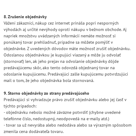
8. Zrušenie objednávky
Vážení zákazníci, nákup cez internet prináša popri nesporných
výhodách aj určité nevýhody oproti nákupu v bežnom obchode. Aj
napriek množstvu uvádzaných informácií nemáte možnosť si
ponúkaný tovar prehliadnuť, prípadne sa môžete pomýliť v
objednávke. Z uvedených dôvodov máte možnosť zrušiť objednávku.
Odoslanou objednávkou je kupujúci viazaný a môže ju odvolať
(stornovať) len, ak jeho prejav na odvolanie objednávky dôjde
predávajúcemu skôr, ako tento odovzdá objednaný tovar na
odoslanie kupujúcemu. Predávajúci zašle kupujúcemu potvrdzujúci
mail o tom, že jeho objednávka bola stornovaná.
9. Storno objednávky zo strany predávajúceho
Predávajúci si vyhradzuje právo zrušiť objednávku alebo jej časť v
týchto prípadoch:
- objednávku nebolo možné záväzne potvrdiť (chybne uvedené
telefónne číslo, nedostupný, neodpovedá na e-maily atd.)
- tovar sa už nevyrába alebo nedodáva alebo sa výrazným spôsobom
zmenila cena dodávateľa tovaru.