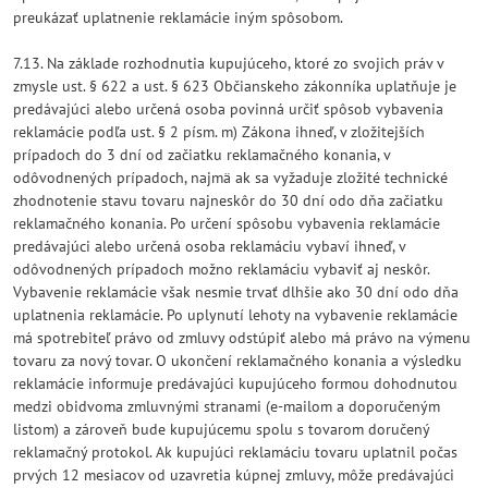
preukázať uplatnenie reklamácie iným spôsobom.
7.13. Na základe rozhodnutia kupujúceho, ktoré zo svojich práv v
zmysle ust. § 622 a ust. § 623 Občianskeho zákonníka uplatňuje je
predávajúci alebo určená osoba povinná určiť spôsob vybavenia
reklamácie podľa ust. § 2 písm. m) Zákona ihneď, v zložitejších
prípadoch do 3 dní od začiatku reklamačného konania, v
odôvodnených prípadoch, najmä ak sa vyžaduje zložité technické
zhodnotenie stavu tovaru najneskôr do 30 dní odo dňa začiatku
reklamačného konania. Po určení spôsobu vybavenia reklamácie
predávajúci alebo určená osoba reklamáciu vybaví ihneď, v
odôvodnených prípadoch možno reklamáciu vybaviť aj neskôr.
Vybavenie reklamácie však nesmie trvať dlhšie ako 30 dní odo dňa
uplatnenia reklamácie. Po uplynutí lehoty na vybavenie reklamácie
má spotrebiteľ právo od zmluvy odstúpiť alebo má právo na výmenu
tovaru za nový tovar. O ukončení reklamačného konania a výsledku
reklamácie informuje predávajúci kupujúceho formou dohodnutou
medzi obidvoma zmluvnými stranami (e-mailom a doporučeným
listom) a zároveň bude kupujúcemu spolu s tovarom doručený
reklamačný protokol. Ak kupujúci reklamáciu tovaru uplatnil počas
prvých 12 mesiacov od uzavretia kúpnej zmluvy, môže predávajúci