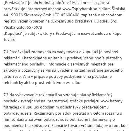
„Predávajúci" je obchodná spoločnosť Maxstore s.r.o., ktorá
prevádzkuje internetový obchod www.Toprybar.sk so sídlom Školská
44 , 90026 Slovenský Grob, IČO 45600406, zapísaná v obchodnom
registri vedenRybárom na :Okresný súd Bratislava I, Oddiel: Sro,
Vložka číslo: 65739/B
„Kupujúci" je subjekt, ktorý s Predávajúcim uzavrel zmluvu o kúpe
Tovaru.
7.1.Predávajúci zodpovedá za vady tovaru a kupujúci je povinný
reklamáciu bezodkladne uplatniť u predávajúceho podľa platného
reklamačného poriadku. Informácie o servisných miestach pre
záručný a pozáručný servis sú uvedené na zadnej strane záručného
listu, resp. Vám v prípade potreby poskytneme na požiadanie
telefonicky alebo prostredníctvom e-mailu.
7.2.Na vybavovanie reklamácií sa vzťahuje platný Reklamačný
poriadok zverejnený na internetovej stránke predajcu www.bazeny-
filtracie.sk Kupujúci odoslaním objednávky predávajúcemu
potvrdzuje, že si Reklamačný poriadok prečítal a v celom rozsahu s
ním súhlasí a zároveň potvrdzuje, že bol riadne informovaný o
podmienkach a spôsobe reklamácie tovaru vrátane údajov o tom, kde