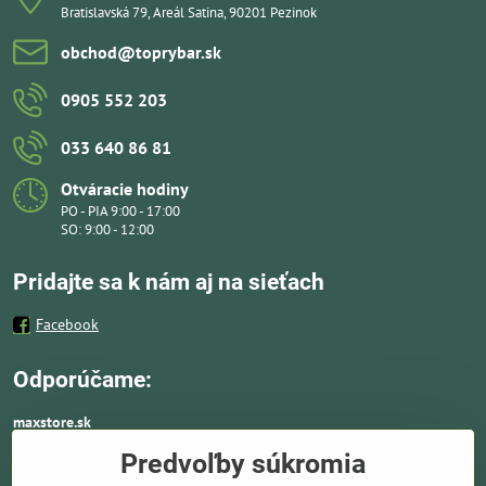
Bratislavská 79, Areál Satina, 90201 Pezinok
obchod​@toprybar​.sk
0905 552 203
033 640 86 81
Otváracie hodiny
PO - PIA 9:00 - 17:00
SO: 9:00 - 12:00
Pridajte sa k nám aj na sieťach
Facebook
Odporúčame:
maxstore.sk
Predvoľby súkromia
Kvalitné nafukovacie člny a lodné elektromotory
vhodné aj k moru a doplnky ako záchranné vesty,