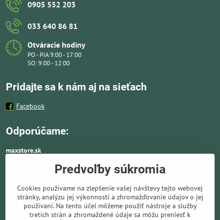
0905 552 203
033 640 86 81
Otváracie hodiny
PO - PIA 9:00 - 17:00
SO: 9:00 - 12:00
Pridajte sa k nám aj na sieťach
Facebook
Odporúčame:
maxstore.sk
Predvoľby súkromia
Kvalitné nafukovacie člny a lodné elektromotory
vhodné aj k moru a doplnky ako záchranné vesty,
Cookies používame na zlepšenie vašej návštevy tejto webovej
pádla, kotvy a vybavenie pre vodnú turistiku.
stránky, analýzu jej výkonnosti a zhromažďovanie údajov o jej
Ponúkame solárne panely a nabíjače. Kompletné
používaní. Na tento účel môžeme použiť nástroje a služby
solárne systémy ideálne pre lode, karavany,
tretích strán a zhromaždené údaje sa môžu preniesť k