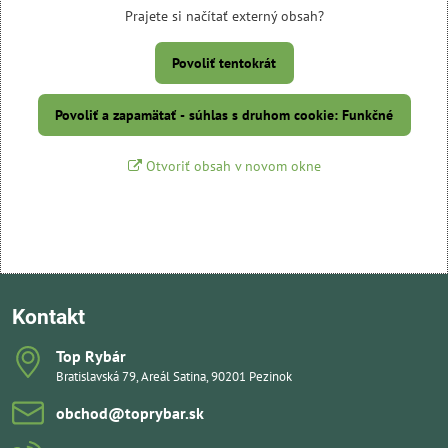
Prajete si načítať externý obsah?
Povoliť tentokrát
Povoliť a zapamätať - súhlas s druhom cookie: Funkčné
Otvoriť obsah v novom okne
Kontakt
Top Rybár
Bratislavská 79, Areál Satina, 90201 Pezinok
obchod​@toprybar​.sk