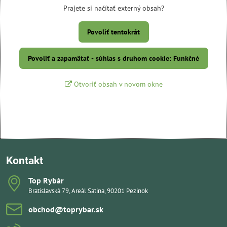
Prajete si načítať externý obsah?
Povoliť tentokrát
Povoliť a zapamätať - súhlas s druhom cookie: Funkčné
Otvoriť obsah v novom okne
Kontakt
Top Rybár
Bratislavská 79, Areál Satina, 90201 Pezinok
obchod​@toprybar​.sk