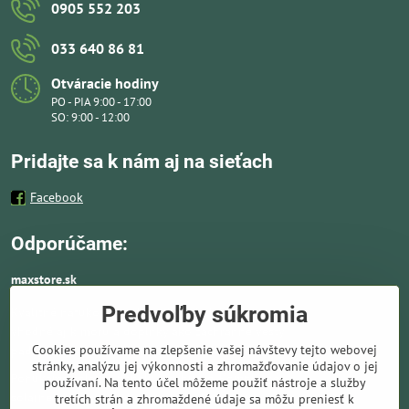
0905 552 203
033 640 86 81
Otváracie hodiny
PO - PIA 9:00 - 17:00
SO: 9:00 - 12:00
Pridajte sa k nám aj na sieťach
Facebook
Odporúčame:
maxstore.sk
Predvoľby súkromia
Kvalitné nafukovacie člny a lodné elektromotory
vhodné aj k moru a doplnky ako záchranné vesty,
Cookies používame na zlepšenie vašej návštevy tejto webovej
pádla, kotvy a vybavenie pre vodnú turistiku.
stránky, analýzu jej výkonnosti a zhromažďovanie údajov o jej
Ponúkame solárne panely a nabíjače. Kompletné
používaní. Na tento účel môžeme použiť nástroje a služby
solárne systémy ideálne pre lode, karavany,
tretích strán a zhromaždené údaje sa môžu preniesť k