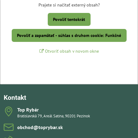
Prajete si načítať externý obsah?
Povoliť tentokrát
Povoliť a zapamätať - súhlas s druhom cookie: Funkčné
Otvoriť obsah v novom okne
Kontakt
Top Rybár
Bratislavská 79, Areál Satina, 90201 Pezinok
obchod​@toprybar​.sk