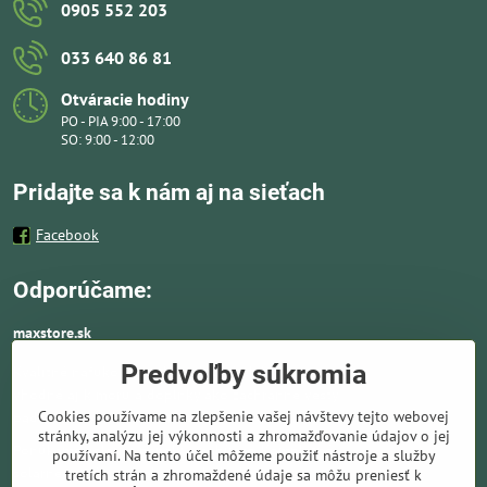
0905 552 203
033 640 86 81
Otváracie hodiny
PO - PIA 9:00 - 17:00
SO: 9:00 - 12:00
Pridajte sa k nám aj na sieťach
Facebook
Odporúčame:
maxstore.sk
Predvoľby súkromia
Kvalitné nafukovacie člny a lodné elektromotory
vhodné aj k moru a doplnky ako záchranné vesty,
Cookies používame na zlepšenie vašej návštevy tejto webovej
pádla, kotvy a vybavenie pre vodnú turistiku.
stránky, analýzu jej výkonnosti a zhromažďovanie údajov o jej
Ponúkame solárne panely a nabíjače. Kompletné
používaní. Na tento účel môžeme použiť nástroje a služby
solárne systémy ideálne pre lode, karavany,
tretích strán a zhromaždené údaje sa môžu preniesť k