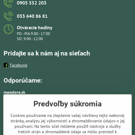
0905 552 203
033 640 86 81
Otváracie hodiny
PO - PIA 9:00 - 17:00
SO: 9:00 - 12:00
Pridajte sa k nám aj na sieťach
Facebook
Odporúčame:
maxstore.sk
Predvoľby súkromia
Kvalitné nafukovacie člny a lodné elektromotory
vhodné aj k moru a doplnky ako záchranné vesty,
Cookies používame na zlepšenie vašej návštevy tejto webovej
pádla, kotvy a vybavenie pre vodnú turistiku.
stránky, analýzu jej výkonnosti a zhromažďovanie údajov o jej
Ponúkame solárne panely a nabíjače. Kompletné
používaní. Na tento účel môžeme použiť nástroje a služby
solárne systémy ideálne pre lode, karavany,
tretích strán a zhromaždené údaje sa môžu preniesť k