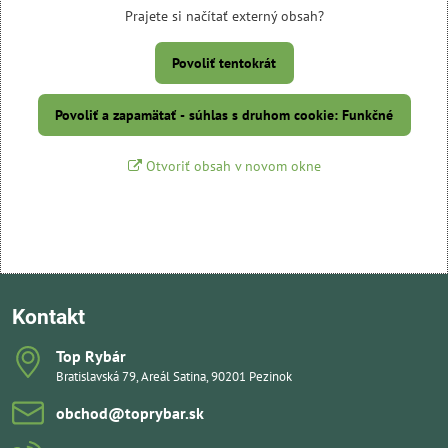
Prajete si načítať externý obsah?
Povoliť tentokrát
Povoliť a zapamätať - súhlas s druhom cookie: Funkčné
Otvoriť obsah v novom okne
Kontakt
Top Rybár
Bratislavská 79, Areál Satina, 90201 Pezinok
obchod​@toprybar​.sk