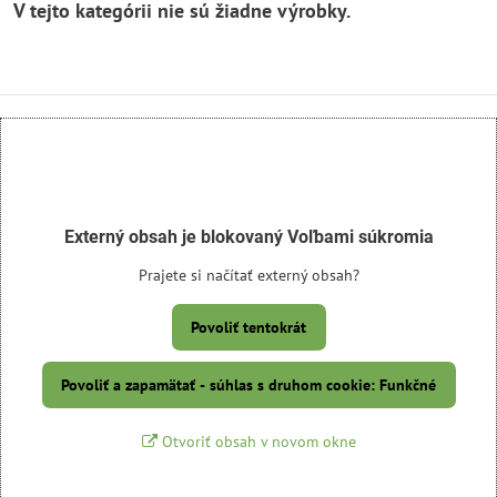
Externý obsah je blokovaný Voľbami súkromia
Prajete si načítať externý obsah?
Povoliť tentokrát
Povoliť a zapamätať - súhlas s druhom cookie: Funkčné
Otvoriť obsah v novom okne