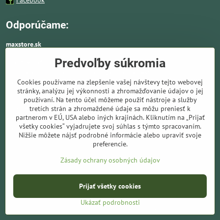
Facebook
Odporúčame:
maxstore.sk
Predvoľby súkromia
Kvalitné nafukovacie člny a lodné elektromotory
vhodné aj k moru a doplnky ako záchranné vesty,
Cookies používame na zlepšenie vašej návštevy tejto webovej
pádla, kotvy a vybavenie pre vodnú turistiku.
stránky, analýzu jej výkonnosti a zhromažďovanie údajov o jej
Ponúkame solárne panely a nabíjače. Kompletné
používaní. Na tento účel môžeme použiť nástroje a služby
solárne systémy ideálne pre lode, karavany,
tretích strán a zhromaždené údaje sa môžu preniesť k
partnerom v EÚ, USA alebo iných krajinách. Kliknutím na „Prijať
elektromotory, kemping a všade tam kde chýba bežné sieťové
všetky cookies“ vyjadrujete svoj súhlas s týmto spracovaním.
napájanie.
Nižšie môžete nájsť podrobné informácie alebo upraviť svoje
preferencie.
Prezrieť ponuku
Zásady ochrany osobných údajov
©
2026
Copyright
Prijať všetky cookies
Predvoľby súkromia
Zásady ochrany osobných údajov
Ukázať podrobnosti
Vytvorené pomocou:
BiznisWeb.sk