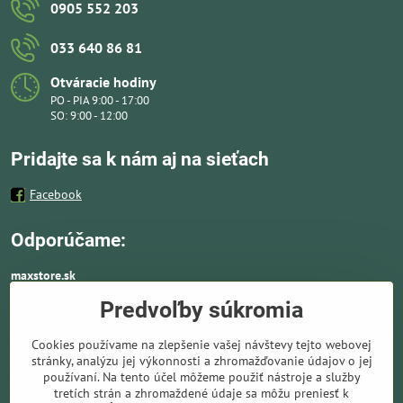
0905 552 203
033 640 86 81
Otváracie hodiny
PO - PIA 9:00 - 17:00
SO: 9:00 - 12:00
Pridajte sa k nám aj na sieťach
Facebook
Odporúčame:
maxstore.sk
Predvoľby súkromia
Kvalitné nafukovacie člny a lodné elektromotory
vhodné aj k moru a doplnky ako záchranné vesty,
Cookies používame na zlepšenie vašej návštevy tejto webovej
pádla, kotvy a vybavenie pre vodnú turistiku.
stránky, analýzu jej výkonnosti a zhromažďovanie údajov o jej
Ponúkame solárne panely a nabíjače. Kompletné
používaní. Na tento účel môžeme použiť nástroje a služby
solárne systémy ideálne pre lode, karavany,
tretích strán a zhromaždené údaje sa môžu preniesť k