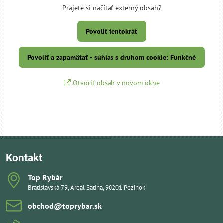
Prajete si načítať externý obsah?
Povoliť tentokrát
Povoliť a zapamätať - súhlas s druhom cookie: Funkčné
Otvoriť obsah v novom okne
Kontakt
Top Rybár
Bratislavská 79, Areál Satina, 90201 Pezinok
obchod​@toprybar​.sk