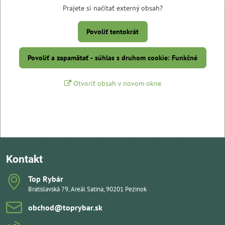
Prajete si načítať externý obsah?
Povoliť tentokrát
Povoliť a zapamätať - súhlas s druhom cookie: Funkčné
Otvoriť obsah v novom okne
Kontakt
Top Rybár
Bratislavská 79, Areál Satina, 90201 Pezinok
obchod​@toprybar​.sk