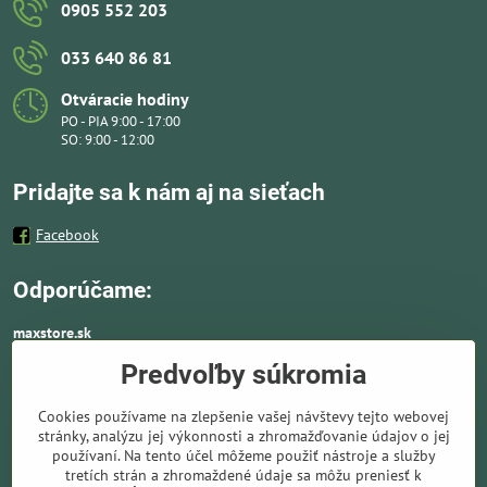
0905 552 203
033 640 86 81
Otváracie hodiny
PO - PIA 9:00 - 17:00
SO: 9:00 - 12:00
Pridajte sa k nám aj na sieťach
Facebook
Odporúčame:
maxstore.sk
Predvoľby súkromia
Kvalitné nafukovacie člny a lodné elektromotory
vhodné aj k moru a doplnky ako záchranné vesty,
Cookies používame na zlepšenie vašej návštevy tejto webovej
pádla, kotvy a vybavenie pre vodnú turistiku.
stránky, analýzu jej výkonnosti a zhromažďovanie údajov o jej
Ponúkame solárne panely a nabíjače. Kompletné
používaní. Na tento účel môžeme použiť nástroje a služby
solárne systémy ideálne pre lode, karavany,
tretích strán a zhromaždené údaje sa môžu preniesť k