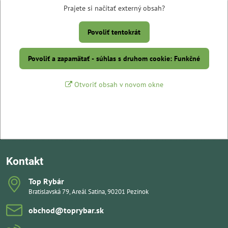
Prajete si načítať externý obsah?
Povoliť tentokrát
Povoliť a zapamätať - súhlas s druhom cookie: Funkčné
Otvoriť obsah v novom okne
Kontakt
Top Rybár
Bratislavská 79, Areál Satina, 90201 Pezinok
obchod​@toprybar​.sk