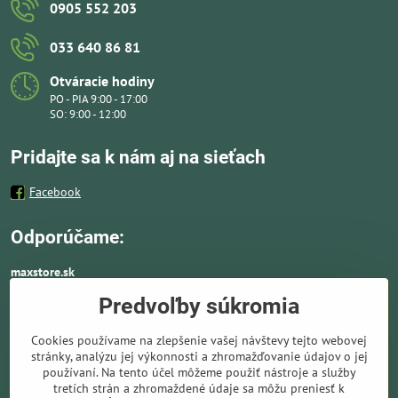
0905 552 203
033 640 86 81
Otváracie hodiny
PO - PIA 9:00 - 17:00
SO: 9:00 - 12:00
Pridajte sa k nám aj na sieťach
Facebook
Odporúčame:
maxstore.sk
Predvoľby súkromia
Kvalitné nafukovacie člny a lodné elektromotory
vhodné aj k moru a doplnky ako záchranné vesty,
Cookies používame na zlepšenie vašej návštevy tejto webovej
pádla, kotvy a vybavenie pre vodnú turistiku.
stránky, analýzu jej výkonnosti a zhromažďovanie údajov o jej
Ponúkame solárne panely a nabíjače. Kompletné
používaní. Na tento účel môžeme použiť nástroje a služby
solárne systémy ideálne pre lode, karavany,
tretích strán a zhromaždené údaje sa môžu preniesť k