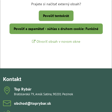
Prajete si načítať externý obsah?
Povoliť tentokrát
Povoliť a zapamätať - súhlas s druhom cookie: Funkčné
Otvoriť obsah v novom okne
Kontakt
Top Rybár
Bratislavská 79, Areál Satina, 90201 Pezinok
obchod​@toprybar​.sk