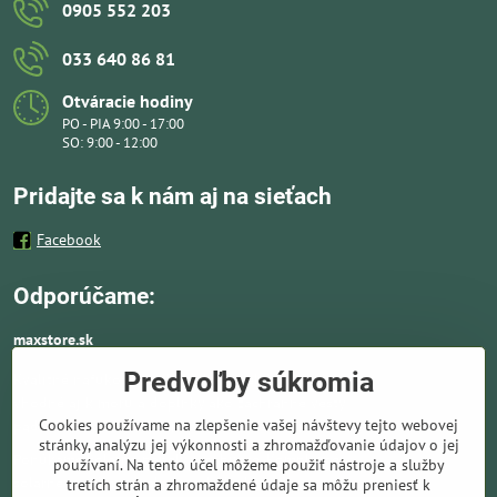
0905 552 203
033 640 86 81
Otváracie hodiny
PO - PIA 9:00 - 17:00
SO: 9:00 - 12:00
Pridajte sa k nám aj na sieťach
Facebook
Odporúčame:
maxstore.sk
Predvoľby súkromia
Kvalitné nafukovacie člny a lodné elektromotory
vhodné aj k moru a doplnky ako záchranné vesty,
Cookies používame na zlepšenie vašej návštevy tejto webovej
pádla, kotvy a vybavenie pre vodnú turistiku.
stránky, analýzu jej výkonnosti a zhromažďovanie údajov o jej
Ponúkame solárne panely a nabíjače. Kompletné
používaní. Na tento účel môžeme použiť nástroje a služby
solárne systémy ideálne pre lode, karavany,
tretích strán a zhromaždené údaje sa môžu preniesť k